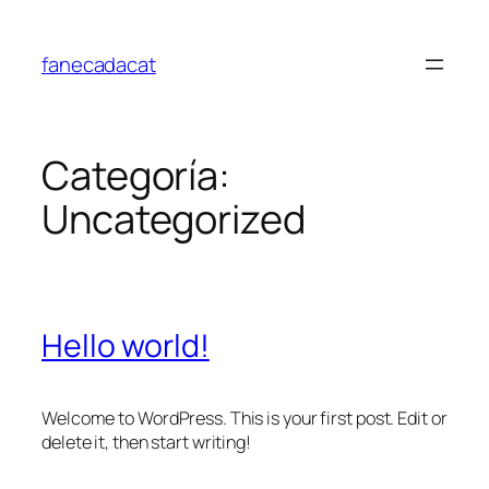
Saltar
al
fanecadacat
contenido
Categoría:
Uncategorized
Hello world!
Welcome to WordPress. This is your first post. Edit or
delete it, then start writing!